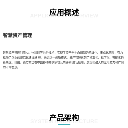
应用概述
APPLICATION OVERVIEW
智慧资产管理
智慧资产管理利用AI、物联网等前沿技术，实现了资产全生命周期的精细化、集成化管理，有力
推动了企业的规范化建设进 程。通过这一创新模式，资产管理达到了标准化、数字化、智能化的
新高度。目前，该方案已在中国移动的多家省公司得到 成功应用，展现出强大的应用潜力和广阔
的市场前景。
产品架构
SYSTEM ARCHITECTURE