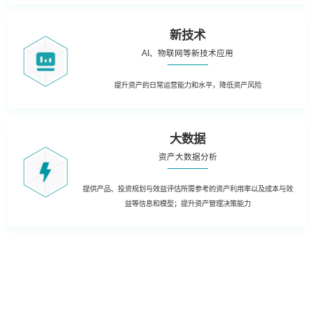
新技术
AI、物联网等新技术应用
提升资产的日常运营能力和水平，降低资产风险
大数据
资产大数据分析
提供产品、投资规划与效益评估所需参考的资产利用率以及成本与效
益等信息和模型；提升资产管理决策能力