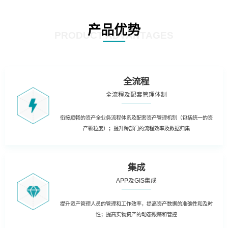
产品优势
PRODUCT ADVANTAGES
全流程
全流程及配套管理体制
衔接顺畅的资产全业务流程体系及配套资产管理机制（包括统一的资
产颗粒度）；提升跨部门的流程效率及数据归集
集成
APP及GIS集成
提升资产管理人员的管理和工作效率，提高资产数据的准确性和及时
性；提高实物资产的动态跟踪和管控