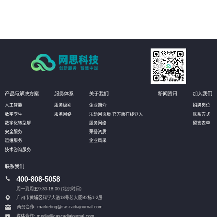
05
提高资产的使用效率，提升精细化管理水平
产品与解决方案
服务体系
关于我们
新闻资讯
加入我们
人工智能
服务级别
企业简介
招聘岗位
数字孪生
服务网络
乐动网页版·官方版在线登入
联系方式
数字化转型解
服务网络
留言表单
安全服务
荣誉资质
运维服务
企业风采
技术咨询服务
联系我们
400-808-5058
周一到周五9:30-18:00 (北京时间）
广州市黄埔区科学大道18号芯大厦B2栋1-2层
商务合作: marketing@cascadiajournal.com
媒体合作: media@cascadiajournal.com