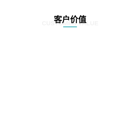
客户价值
CUSTOMER VALUE
01
根据全生命周期管理特点，对案件管理、争议诉讼、知识产权等核心业务流
程，实施闭环管理
02
在支持法务基础数据和法务数据精确、及时记录的基础上，为企业经营决策提
供参考依据
03
加强律师所管理，增加引入、考核评价、监督执行等相关流程，提高法律支撑
专业度
04
加强全方位普法宣传，APP、微信、PC端同步支撑，普法讲座，普法刊物，精