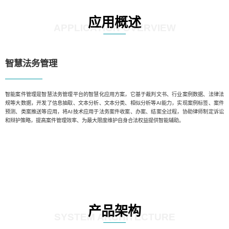
应用概述
APPLICATION OVERVIEW
智慧法务管理
智能案件管理是智慧法务管理平台的智慧化应用方案，它基于裁判文书、行业案例数据、法律法
规等大数据，开发了信息抽取、文本分析、文本分类、相似分析等AI能力，实现案例标签、案件
预测、类案推送等应用，将AI技术应用于法务案件收案、办案、结案全过程，协助律师制定诉讼
和辩护策略，提高案件管理效率、为最大限度维护自身合法权益提供智能辅助。
产品架构
SYSTEM ARCHITECTURE