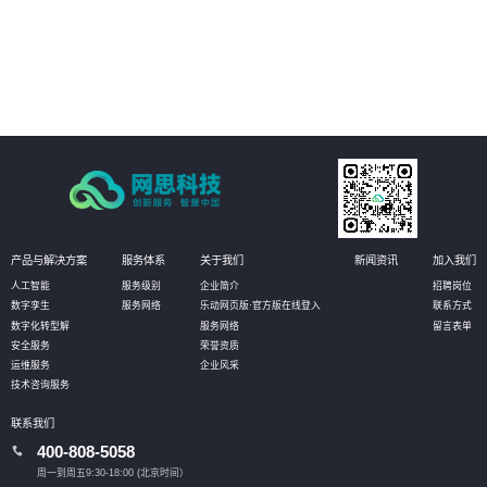
品课程等全面普法管理，激发员工学法守法用法意识，提高员工参与度，推动
依法治企
05
强化作业流程分析，落实责任主体，促使法务管理规范、标准、流程的有效实
施，将法务控制前置，以全面提升管理水平
产品与解决方案
服务体系
关于我们
新闻资讯
加入我们
人工智能
服务级别
企业简介
招聘岗位
数字孪生
服务网络
乐动网页版·官方版在线登入
联系方式
数字化转型解
服务网络
留言表单
安全服务
荣誉资质
运维服务
企业风采
技术咨询服务
联系我们
400-808-5058
周一到周五9:30-18:00 (北京时间）