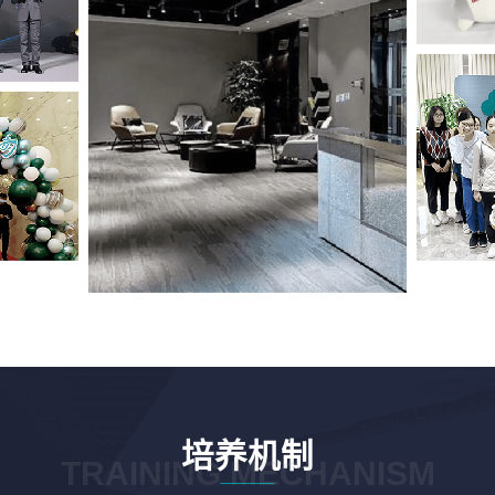
培养机制
TRAINING MECHANISM