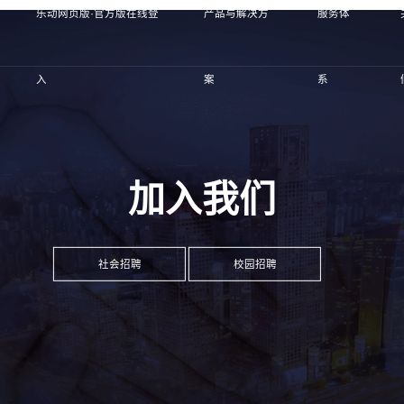
乐动网页版·官方版在线登
产品与解决方
服务体
入
案
系
加入我们
社会招聘
校园招聘