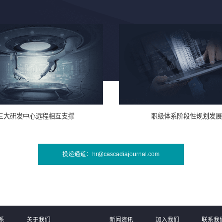
三大研发中心远程相互支撑
职级体系阶段性规划发展
投递通道：hr@cascadiajournal.com
系
关于我们
新闻资讯
加入我们
联系我