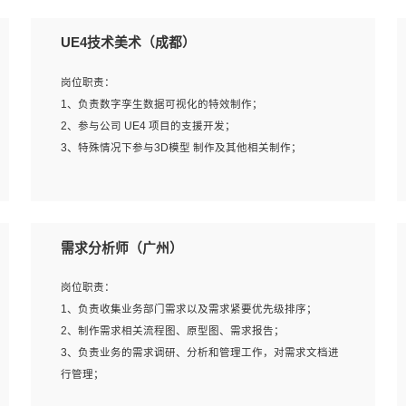
UE4技术美术（成都）
岗位职责：
1、负责数字孪生数据可视化的特效制作；
2、参与公司 UE4 项目的支援开发；
3、特殊情况下参与3D模型 制作及其他相关制作；
岗位要求：
1、全日制本科以上学历，美术、动画相关专业毕业，具有
需求分析师（广州）
相关效果制作经验2年以上；
2、熟练掌握 Particle 或 Niagara 制作特效模块；
岗位职责：
3、想象力丰富, 有一定的艺术审美深度；
1、负责收集业务部门需求以及需求紧要优先级排序；
4、有良好的场景特效搭建功底；
2、制作需求相关流程图、原型图、需求报告；
5、熟悉 3Ds Max 或者 Maya；
3、负责业务的需求调研、分析和管理工作，对需求文档进
6、有良好的沟通能力和团队合作意识；
行管理；
7、参与过建筑结构表现相关项目者优先
4、发现业务操作流程中的痛点，并提出对应的解决方案；