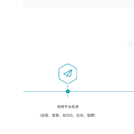
4、负责系统运维相关文档编写。
者优先；
5、负责现场对接客户，沟通事项。
6、具备良好的客户意识与沟通能力，善于学习思考、创新
与团队协作，认真负责、执行力与抗压力强。
岗位要求：
1、计算机相关专业本科以上学历，1年以上软件系统运维经
S
验。
2、精通linux命令。
3、熟悉oracle、mysql 数据库。
4、善于沟通，具有良好的团队合作精神和协作能力。
5、必须有实际的生产环境系统维护经验。
6、有中国移动安全态势系统相关项目经验优先考虑。
网络平台投递
（前程、智联、BOSS、拉勾、猎聘）