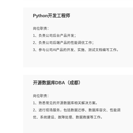
岗位要求：
Python开发工程师
1、全日制本科计算机相关专业毕业，3年以上相关工作经
验；
岗位职责：
2、精通linux操作系统的运行维护，具有故障处理的能力
1、负责公司后台产品开发；
3、熟练使用脚本语言，shell/python任一种，熟练使用
2、负责公司后端产品的性能调优工作；
Ansible
3、参与公司AI产品的开发、实施、测试文档编写工作。
4、熟悉linux常见服务、中间件的基本原理、部署以及故障
处理，如：Mysql、Apache、Nginx、Zabbix、Kafka等
5、熟悉主流虚拟化技术，如：VMware、KVM
岗位要求:
6、具备网络方面的基础知识，熟悉常见的网络协议，如
1、计算机相关专业，本科及以上学历，2年以上后端开发经
开源数据库DBA（成都）
TCP/IP，转发原理，路由优先级等
验，有过运营商项目经验的更佳；
7、了解容器技术，熟悉docker或podman
2、熟练python编程语言，熟悉服务端开发流程，熟悉常见
岗位职责：
8、有良好的文档编写能力和沟通能力，有RHCE证书优先
的算法和数据结构；
1、熟悉常见的开源数据库相关解决方案。
3、熟悉数据库开发，熟悉Mysql、Oracle、MongoDb数据
2、进行现场服务，包括数据迁移、数据库容灾、性能调
库应用开发其中一种；
优、系统建设、故障处理、数据救援等工作。
4、熟悉Python Wed框架（Django/Flask...）代码能力优
秀，熟悉编码规范和具备良好的文档编写能力）；