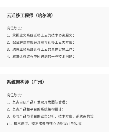
1、全日制本科及以上学历，计算机相关专业毕业，一年以
上前端开发工作经验；
云迁移工程师（哈尔滨）
2、熟练掌握HTML、CSS、JavaScript等web相关技术；
3、熟悉react/vue/angular任何一种前端框架，熟悉react优
岗位职责：
先；
1、承担业务系统迁移上云的技术咨询服务；
4、熟悉webpack配置和git操作；
2、配合解决方案经理编写迁移上云类方案；
5、善于沟通，具有团队意识；
3、统管业务系统迁移上云的具体实施工作；
4、解决迁移过程中所遇到的一些技术问题；
岗位要求：
系统架构师（广州）
1、专科及以上学历，三年以上工作经验，计算机等相关专
业；
岗位职责：
2、具备常见业务系统资源评估、部署优化和故障排查的能
1、负责自研产品开发及开发团队管理；
力；
2、负责产品和平台的系统架构设计；
3、熟悉常见操作系统、存储、网络、 IO 等相关原理；
3、参与产品与项目的业务分析、技术方案、系统架构设
4、具有迁移工具实操经验，具备P2V、V2V迁移能力；
计、技术选型、技术攻关与核心功能设计与实现；
5、熟练华为、VMware虚拟化、云计算及云存储技术；
4、根据业务及技术发展，做前瞻性的技术分析、研究及应