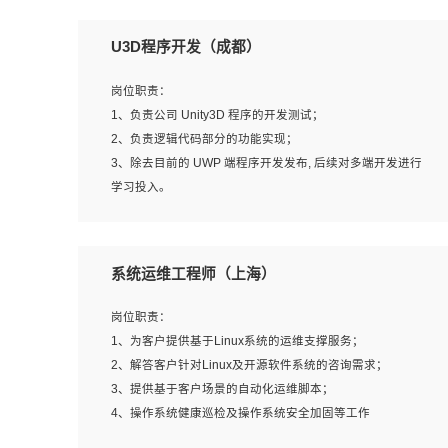
U3D程序开发（成都）
岗位职责：
1、负责公司 Unity3D 程序的开发测试；
2、负责逻辑代码部分的功能实现；
3、除去目前的 UWP 端程序开发发布, 后续对多端开发进行
学习投入。
岗位要求：
系统运维工程师（上海）
1、全日制本科相关专业，具有相关开发经验?年以上；
2、熟练掌握 Unity3D 程序开发，精通 C# 语言开发；
岗位职责：
3、具有大量插件的使用调试经历，开发测试过 UWP 端程
1、为客户提供基于Linux系统的运维支撑服务；
序者优先；
2、解答客户针对Linux及开源软件系统的咨询需求；
4、有良好的沟通能力和团队合作意识；
3、提供基于客户场景的自动化运维脚本；
5、开发过 HoloLens 程序者优先。
4、操作系统健康巡检及操作系统安全加固等工作