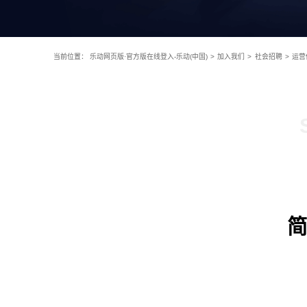
当前位置：
乐动网页版·官方版在线登入-乐动(中国)
>
加入我们
>
社会招聘
>
运营
简