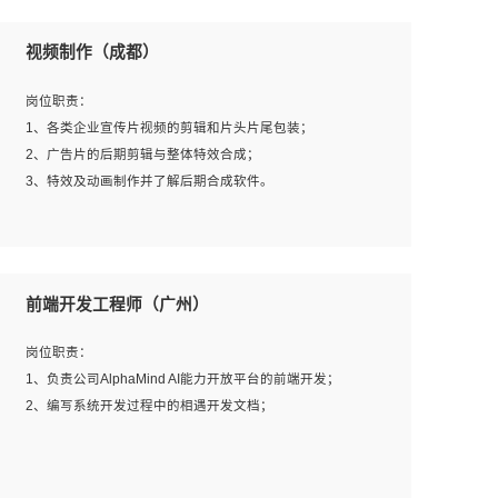
视频制作（成都）
岗位职责：
1、各类企业宣传片视频的剪辑和片头片尾包装；
2、广告片的后期剪辑与整体特效合成；
3、特效及动画制作并了解后期合成软件。
岗位要求：
1、热爱影视，责任心强，有强烈的兴趣和后期制作的主观
前端开发工程师（广州）
能动性；
2、熟练使用After Effect、Photo Shop、熟练掌握视频剪辑
岗位职责：
和特效包装软件；
1、负责公司AlphaMind AI能力开放平台的前端开发；
3、能对影片后期进行整体调色控制，具备一定审美感；
2、编写系统开发过程中的相遇开发文档；
4、在剪辑上会思考，有一定编导思维；
5、踏实， 勤奋，愿意在工作中不断学习，提高自我；
6、能与同事友好相处。
岗位要求：