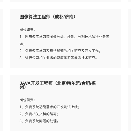
4、 熟悉NLP相关算法与实现；
岗位要求：
5、至少有一次及以上问答系统的项目实践，熟悉问答系统
1、本科及以上学历，计算机相关专业；
图像算法工程师（成都/济南）
全流程开发者优先；
2、1年以上Golang开发工作经验，能独立完成相应项目开
6、有较强的问题分析和处理能力，良好的团队合作意识；
发；
岗位职责：
7、 参与过相关竞赛或科研项目者优先。
3、基础扎实、熟悉数据结构与算法，熟悉多线程、多进
1、利用深度学习等图像分类、检测、分割技术解决业务问
程、IO复用等并发编程思维与实现，熟悉常用开源框架及设
题；
计模式；
2、负责深度学习及算法加速的相关研究及开发工作；
4、熟悉Golang、连接池、消息队列等组件使用、熟悉后端
3、进行公司相关业务的深度学习等前瞻技术研究。
开发、测试、调试流程跟工具使用；
5、对技术有激情，喜欢钻研，能快速接受和掌握新技术，
学习能力和工作责任心强，良好的沟通表达能力和团队协作
岗位要求：
JAVA开发工程师（北京/哈尔滨/合肥/福
能力。
1、统招本科以上学历，图形图像、计算机或数学相关专
州）
业；
2、2年以上图像处理开发经验，熟悉python和spark开发；
岗位职责：
3、熟练使用TensorFlow、Theano、Keras 及 Caffe 任意一
1、负责系统功能需求的开发测试上线；
种主流深度学习框架搭建深度学习系统环境；
2、负责相关文档的编写；
4、熟悉OPENCV、HALCON等常用图像处理软件，熟练进
3、负责系统问题的处理。
行图像处理；