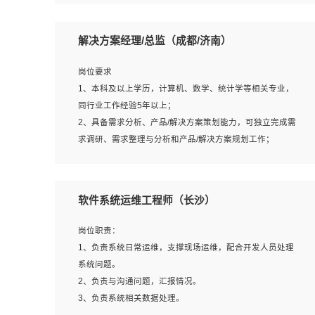
5、沟通表达能力强，具备团队协作能力。
岗位要求：
1、本科以上相关专业毕业，拥有三年以上相关数据工作经
解决方案经理/总监（成都/济南）
验经验。
2、熟悉PostgreSQL、redis、MongoDB、ElasticSearch等
岗位要求
开源数据库运维管理，拥有开发经验优先。
1、本科及以上学历，计算机、数学、统计学等相关专业，
3、熟悉Oracle、MySQL、SQLServer中一种或多种优先。
同行业工作经验5年以上；
4、熟悉Hadoop、HBASE、Spark等大数据平台优先。
2、具备需求分析、产品/解决方案策划能力，可独立完成需
5、熟悉linux或任意一种unix操作系统，如有较强操作系统
求调研、需求整理与分析和产品/解决方案规划工作；
侧工作经验者优先。
3、逻辑缜密，对用户产品/解决方案体验敏感，对数据敏
6、具备丰富的项目实施经验，较强的自我学习能力。
感，有产品/解决方案意识，有主见，以数据为驱动，以结
7、责任心强，为人友好，沟通能力强，具有良好的团队意
果为导向；
软件系统运维工程师（长沙）
识。
4、具有丰富的AI产品/解决方案解决方案经验，能够针对客
户的需求，快速响应输出相关的解决方案，包括视频分析、
岗位职责：
图像识别、NLP、OCR、机器学习等；
1、负责系统日常运维，支撑现场运维，配合开发人员处理
5、具备AI技术背景，掌握TensorFlow、PyTorch、Spark
系统问题。
MLlib、SK-Learn等常见AI算法框架，对人脸识别、目标检
2、负责与沟通问题，汇报情况。
测、图像识别、OCR、NLP等AI算法有深刻理解。具有AI平
3、负责系统相关数据处理。
台级产品/解决方案从业经验者优先。具有大数据技术背景