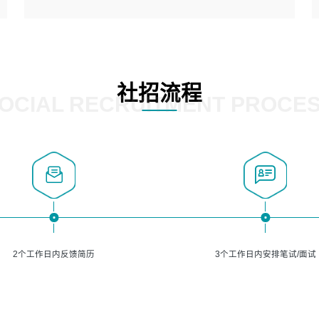
5、熟悉主流的分类算法、聚类算法和关联分析算法原理，
能熟练使用神经网络算法的进行业务建模；
岗位要求：
6、对OCR领域有深入的研究，熟悉模型调参，压缩和整型
1、精通java编程，熟悉vue和jsp编程；
化方法；
2、熟悉linux命令；
7、熟悉mysql、oracle、MongoDB、redis等其中一种数据
3、熟练使用springmvc、springcloud、webservice等框架
社招流程
库使用。
进行开发；
OCIAL RECRUITMENT PROCE
4、熟练使用oracle、mysql进行开发；
5、熟悉流程开发如使用activiti；
6、计算机相关专业本科以上学历，3年以上开发工作经验。
2个工作日内反馈简历
3个工作日内安排笔试/面试