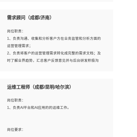
6、熟悉主流数据库、应用服务器、中间件部署架构和运维
用；
方法；
5、根据业务架构设计与业务需求，上接业务设计下接系统
需求顾问（成都/济南）
7、具备资源池迁移、应用及数据迁移、异构数据迁移相关
设计，编写系统概要设计，指导技术骨干进行系统详细设
经验；
计。
岗位职责：
8、具有HCIE/H3CIE/VMware/阿里云等云计算方向认证者
1、负责沟通、收集和分析客户方在业务监管和分析方面的
优先；
运营管理需求；
岗位要求：
2、负责将客户的运营管理需求转化成完整的需求文档；及
1、全日制统招本科及以上学历，计算机相关专业毕业，5年
时了解业界趋势，汇总客户反馈意见并与后台研发积极沟
以上开发工作经验；
通，从而提升产品在市场中的竞争力；
2、具有扎实的java编程功底和良好的编码习惯，有分布
3、配合客户整理项目汇报材料。
式、多线程及高并发系统开发经验和性能调优经验尤佳；熟
运维工程师（成都/昆明/哈尔滨）
悉JVM调优；掌握基础中间件、基础架构方案和云平台、云
产品功能特性，熟练使用相关平台的功能和了解其背后实现
岗位要求：
岗位职责：
机制；
1、3年以上运营或解决方案的工作经验。
1、负责AI平台和AI应用的的运维工作。
3、精通主流开发框架经验，精通一门主流开发语言；熟悉
2、具备良好的逻辑能力、沟通能力和文字处理能力，能够
主流开源框架源码；
从海量数据中发现关键特征，可独立提出完整的优化方案,
4、具有一定的大中型项目参与经验，有中间件、基础组件
并推动方案执行达成结果；熟练使用PPT、WORD、
岗位要求：
和框架的研发经验，具备研发管理流程建设经验；
EXCEL等办公软件；