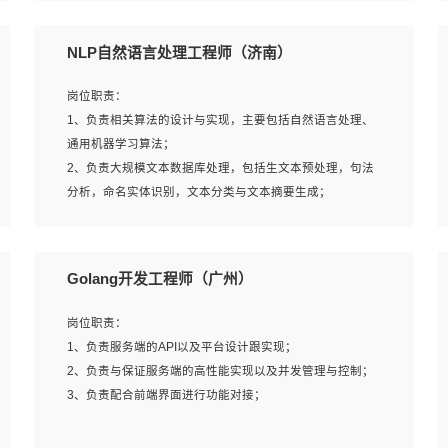
5、完成其他上级领导交予的任务和工作。
NLP自然语言处理工程师（济南）
岗位要求：
岗位职责：
1、本科以上学历，一年以上需求分析相关经验者优先；
1、负责相关算法的设计与实现，主要包括自然语言处理、
2、熟悉产品及需求规划工具，如:Axure、Xmind、MS
通用机器学习算法；
Project等；
2、负责大规模文本数据库处理，包括生文本预处理，句法
3、具备良好的交流协调能力，有较强的责任感、工作积极
分析，命名实体识别，文本分类与文本摘要生成；
主动；
3、跟踪自然语言处理的前沿技术和业界先进的模型应用；
4、有较强的系统需求分析、文档编写能力、沟通能力；
4、负责问答系统的搭建和知识图谱的建立；
5、具备与多团队合作的经验，良好团队协作精神；
Golang开发工程师（广州）
岗位要求：
岗位职责：
1、1年及以上自然语言处理方向研究或工作经验，统招本科
1、负责服务端的API以及平台设计跟实现；
及以上学历；
2、负责与保证服务端的高性能实现以及并发管理与控制；
2、熟悉tensorflow，keras，pytorch等常规深度学习框架，
3、负责配合前端界面进行功能对接；
快速根据客户需求实现有效的模型；
3、熟悉掌握至少一种编程语言，如：Python，Java；