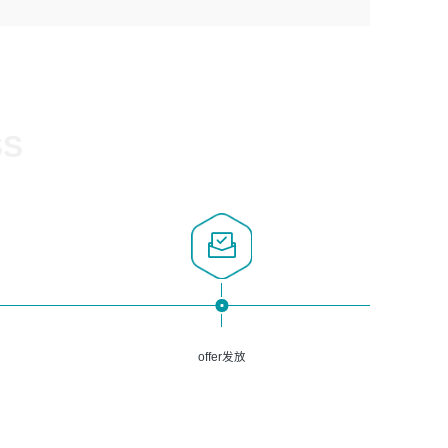
1、计算机相关专业，大专以上学历，2年以上开发运维工作
5、熟悉Spring、Mybatis等开源框架和常用apache组件,熟
3、深入理解公司各项AI产品和技术信息；具有较强的文档
经验；
悉Web服务端开发的各种常用框架和技术Springboot、
编写能力，能独立撰写PPT、方案建议书等，面试时需携带
2、必须具备的能力：有丰富的运维开发和K8S运维经验；
Shiro、springcloud等；熟悉Linux常用命令和了解常用脚
个人制作的专业PPT文件进行展示。
熟悉K8S、Git、docker等相关工具使用；熟练掌握Linux环
本语言，较丰富的线上系统运维经验，复杂问题排查思路清
境下的Shell语言 ；工作责任感强、具有良好的沟通能力、
晰。
服务意识；
SS
3、掌握Linux环境下的Python编程语言；
4、掌握DevOps思想、方法和流程。Jenkins工具使用；
5、掌握常见中间件配置与优化，如mysql、nginx等；
6、掌握服务器的维护，熟悉linux系统的常用操作；
7、掌握和第三方系统API接口的维护操作，和安全漏洞扫描
的修复工作。
offer发放